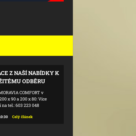
CE Z NAŠÍ NABÍDKY K
ITÉMU ODBĚRU
 MORAVIA COMFORT v
00 x 90 a 200 x 80: Více
 na tel.: 603 223 048
10:30
Celý článek