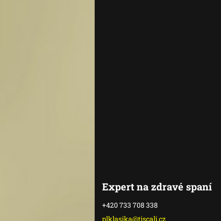
Expert na zdravé spaní
+420 733 708 338
plklasik
a@tiscal
i.cz