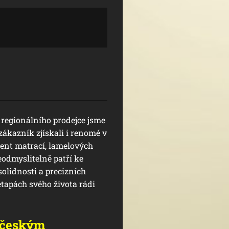
Z regionálního prodejce jsme
ákazník zjískali i renomé v
ent matrací, lamelových
neodmyslitelně patří ke
lidnosti a precizních
tapách svého života rádi
 českým