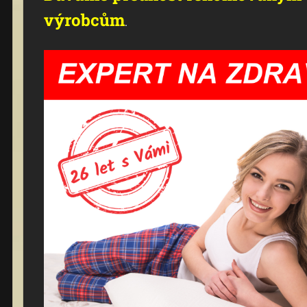
výrobcům
.