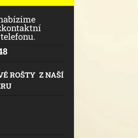
nabízíme
zkontaktní
telefonu.
48
VÉ ROŠTY Z NAŠÍ
ĚRU